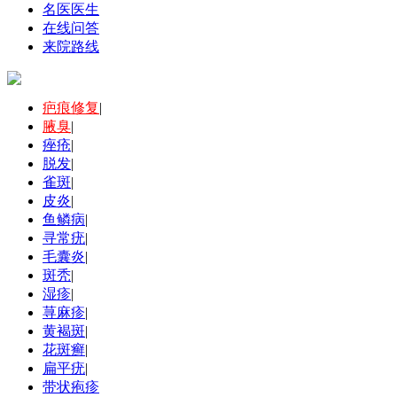
名医医生
在线问答
来院路线
疤痕修复
|
腋臭
|
痤疮
|
脱发
|
雀斑
|
皮炎
|
鱼鳞病
|
寻常疣
|
毛囊炎
|
斑秃
|
湿疹
|
荨麻疹
|
黄褐斑
|
花斑癣
|
扁平疣
|
带状疱疹