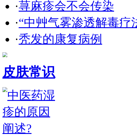
·
荨麻疹会不会传染
·
“中艸气雾渗透解毒疗
·
秃发的康复病例
皮肤常识