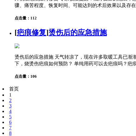
骤、痛苦程度、恢复时间、可能达到的术后效果以及存在的
点击量：112
[
疤痕修复
]
烫伤后的应急措施
烫伤后的应急措施 天气转凉了，现在许多取暖工具已渐
下，烧烫伤疤痕如何预防？ 单纯用药可以去疤痕吗？疤痕
点击量：106
首页
1
2
3
4
5
6
7
8