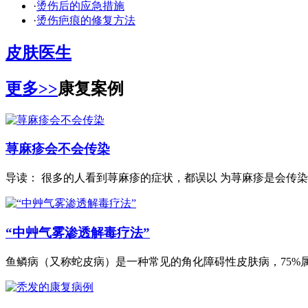
·
烫伤后的应急措施
·
烫伤疤痕的修复方法
皮肤医生
更多>>
康复案例
荨麻疹会不会传染
导读： 很多的人看到荨麻疹的症状，都误以 为荨麻疹是会传染的
“中艸气雾渗透解毒疗法”
鱼鳞病（又称蛇皮病）是一种常见的角化障碍性皮肤病，75%属.