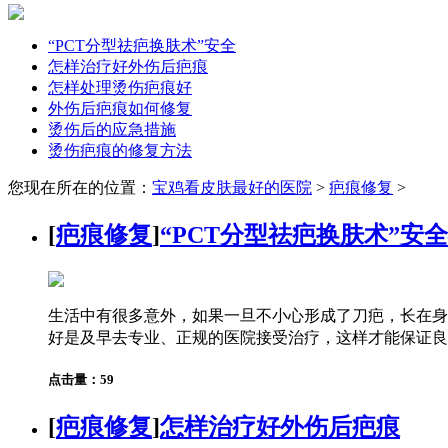
“PCT分型祛疤换肤术”安全
怎样治疗好外伤后疤痕
怎样处理烫伤疤痕好
外伤后疤痕如何修复
烫伤后的应急措施
烫伤疤痕的修复方法
您现在所在的位置：
宝鸡看皮肤最好的医院
>
疤痕修复
>
[
疤痕修复
]
“PCT分型祛疤换肤术”安
生活中有很多意外，如果一旦不小心形成了刀疤，长在身
好是及早去专业、正规的医院接受治疗，这样才能保证良好
点击量：59
[
疤痕修复
]
怎样治疗好外伤后疤痕