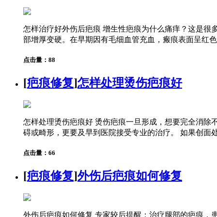
怎样治疗好外伤后疤痕 增生性疤痕为什么痛痒？这是很
部增厚变硬。在早期因有毛细血管充血，瘢痕表面呈红色、
点击量：88
[
疤痕修复
]
怎样处理烫伤疤痕好
怎样处理烫伤疤痕好 烫伤疤痕一旦形成，想要完全消除
碍或畸形，更要及早到医院接受专业的治疗。 如果创面处
点击量：66
[
疤痕修复
]
外伤后疤痕如何修复
外伤后疤痕如何修复 专家较后提醒：治疗腿部的疤痕，