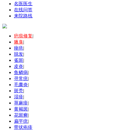
名医医生
在线问答
来院路线
疤痕修复
|
腋臭
|
痤疮
|
脱发
|
雀斑
|
皮炎
|
鱼鳞病
|
寻常疣
|
毛囊炎
|
斑秃
|
湿疹
|
荨麻疹
|
黄褐斑
|
花斑癣
|
扁平疣
|
带状疱疹