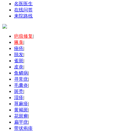
名医医生
在线问答
来院路线
疤痕修复
|
腋臭
|
痤疮
|
脱发
|
雀斑
|
皮炎
|
鱼鳞病
|
寻常疣
|
毛囊炎
|
斑秃
|
湿疹
|
荨麻疹
|
黄褐斑
|
花斑癣
|
扁平疣
|
带状疱疹