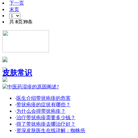
下一页
末页
共
8
页
39
条
皮肤常识
·
医生介绍带状疱疹的危害
·
带状疱疹的症状有哪些？
·
为什么会得带状疱疹？
·
治疗带状疱疹需要多少钱？
·
得了带状疱疹去哪治疗好？
·
资深皮肤医生在线详解：蜘蛛疮