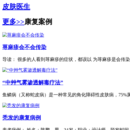
皮肤医生
更多>>
康复案例
荨麻疹会不会传染
导读： 很多的人看到荨麻疹的症状，都误以 为荨麻疹是会传染的
“中艸气雾渗透解毒疗法”
鱼鳞病（又称蛇皮病）是一种常见的角化障碍性皮肤病，75%属.
秃发的康复病例
患者病例： 姓名：陈鹏，男，34岁；职业：设计师，脱发时间：1