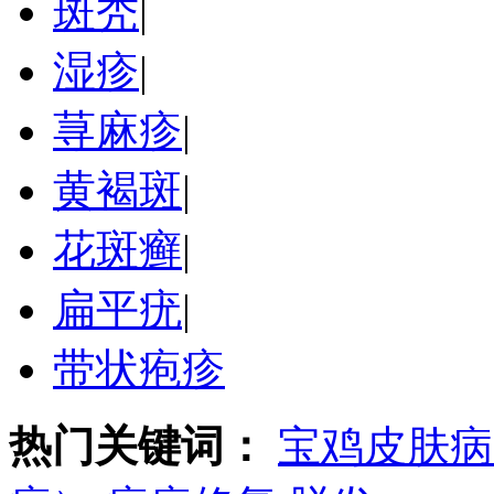
斑秃
|
湿疹
|
荨麻疹
|
黄褐斑
|
花斑癣
|
扁平疣
|
带状疱疹
热门关键词：
宝鸡皮肤病