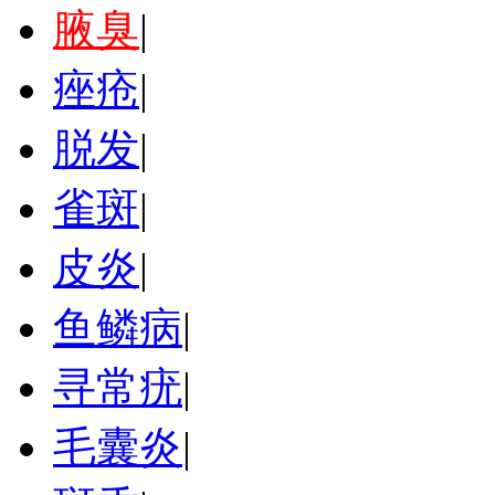
腋臭
|
痤疮
|
脱发
|
雀斑
|
皮炎
|
鱼鳞病
|
寻常疣
|
毛囊炎
|