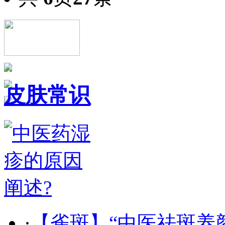
皮肤常识
·
【雀斑】“中医祛斑养