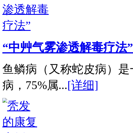
“中艸气雾渗透解毒疗法”
鱼鳞病（又称蛇皮病）是
病，75%属...
[详细]