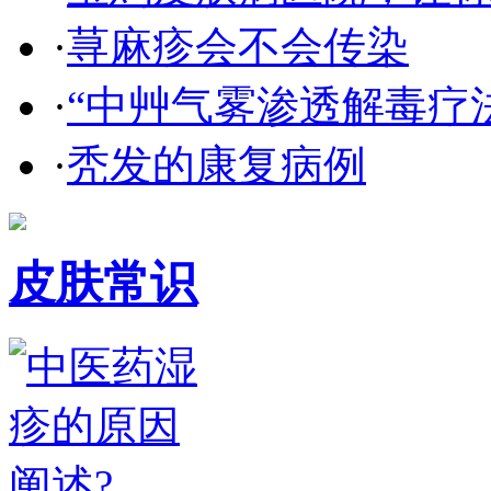
·
荨麻疹会不会传染
·
“中艸气雾渗透解毒疗
·
秃发的康复病例
皮肤常识