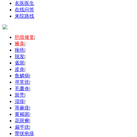
名医医生
在线问答
来院路线
疤痕修复
|
腋臭
|
痤疮
|
脱发
|
雀斑
|
皮炎
|
鱼鳞病
|
寻常疣
|
毛囊炎
|
斑秃
|
湿疹
|
荨麻疹
|
黄褐斑
|
花斑癣
|
扁平疣
|
带状疱疹