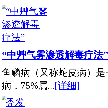
“中艸气雾渗透解毒疗法”
鱼鳞病（又称蛇皮病）是
病，75%属...
[详细]