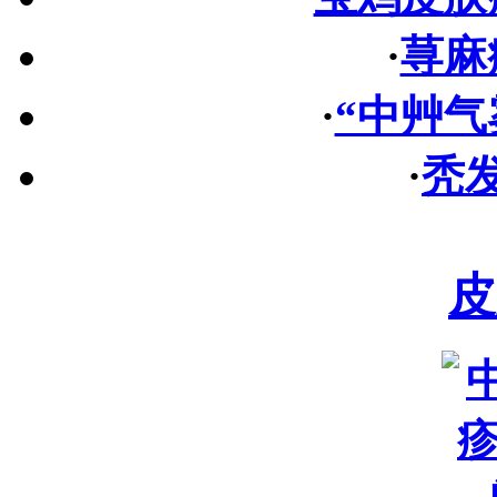
·
荨麻
·
“中艸气
·
秃
皮