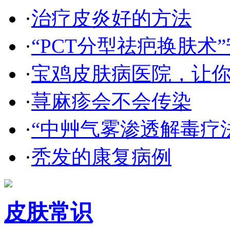
·
治疗皮炎好的方法
·
“PCT分型祛疤换肤术”
·
宝鸡皮肤病医院，让
·
荨麻疹会不会传染
·
“中艸气雾渗透解毒疗
·
秃发的康复病例
皮肤常识