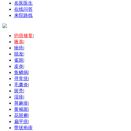
名医医生
在线问答
来院路线
疤痕修复
|
腋臭
|
痤疮
|
脱发
|
雀斑
|
皮炎
|
鱼鳞病
|
寻常疣
|
毛囊炎
|
斑秃
|
湿疹
|
荨麻疹
|
黄褐斑
|
花斑癣
|
扁平疣
|
带状疱疹