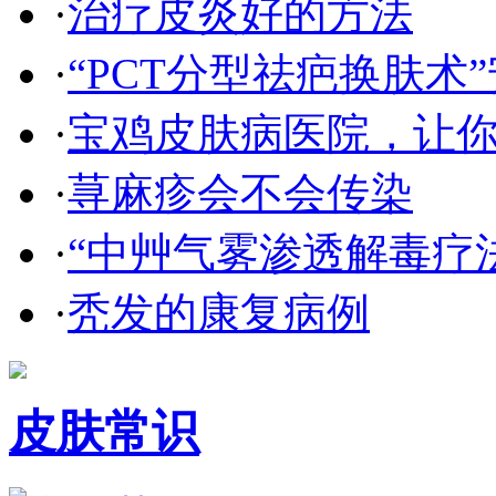
·
治疗皮炎好的方法
·
“PCT分型祛疤换肤术”
·
宝鸡皮肤病医院，让
·
荨麻疹会不会传染
·
“中艸气雾渗透解毒疗
·
秃发的康复病例
皮肤常识