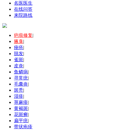
名医医生
在线问答
来院路线
疤痕修复
|
腋臭
|
痤疮
|
脱发
|
雀斑
|
皮炎
|
鱼鳞病
|
寻常疣
|
毛囊炎
|
斑秃
|
湿疹
|
荨麻疹
|
黄褐斑
|
花斑癣
|
扁平疣
|
带状疱疹