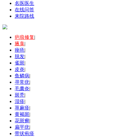
名医医生
在线问答
来院路线
疤痕修复
|
腋臭
|
痤疮
|
脱发
|
雀斑
|
皮炎
|
鱼鳞病
|
寻常疣
|
毛囊炎
|
斑秃
|
湿疹
|
荨麻疹
|
黄褐斑
|
花斑癣
|
扁平疣
|
带状疱疹