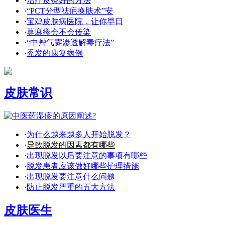
·
治疗皮炎好的方法
·
“PCT分型祛疤换肤术”安
·
宝鸡皮肤病医院，让你早日
·
荨麻疹会不会传染
·
“中艸气雾渗透解毒疗法”
·
秃发的康复病例
皮肤常识
·
为什么越来越多人开始脱发？
·
导致脱发的因素都有哪些
·
出现脱发以后要注意的事项有哪些
·
脱发患者应该做好哪些护理措施
·
出现脱发要注意什么问题
·
防止脱发严重的五大方法
皮肤医生