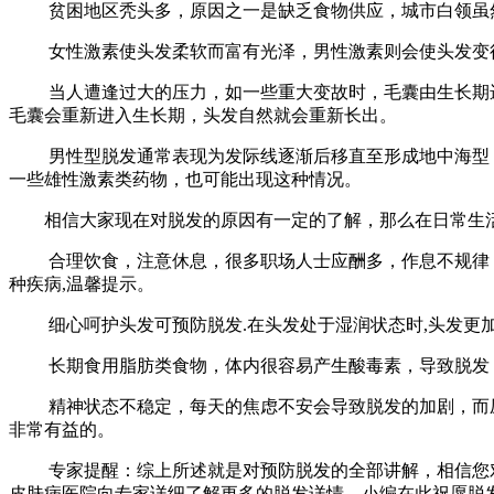
贫困地区秃头多，原因之一是缺乏食物供应，城市白领虽然
女性激素使头发柔软而富有光泽，男性激素则会使头发变得
当人遭逢过大的压力，如一些重大变故时，毛囊由生长期进
毛囊会重新进入生长期，头发自然就会重新长出。
男性型脱发通常表现为发际线逐渐后移直至形成地中海型，
一些雄性激素类药物，也可能出现这种情况。
相信大家现在对脱发的原因有一定的了解，那么在日常生活
合理饮食，注意休息，很多职场人士应酬多，作息不规律，
种疾病,温馨提示。
细心呵护头发可预防脱发.在头发处于湿润状态时,头发更加的
长期食用脂肪类食物，体内很容易产生酸毒素，导致脱发，
精神状态不稳定，每天的焦虑不安会导致脱发的加剧，而压
非常有益的。
专家提醒：综上所述就是对预防脱发的全部讲解，相信您对
皮肤病医院向专家详细了解更多的脱发详情。小编在此祝愿脱