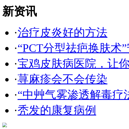
新资讯
·
治疗皮炎好的方法
·
“PCT分型祛疤换肤术”
·
宝鸡皮肤病医院，让
·
荨麻疹会不会传染
·
“中艸气雾渗透解毒疗
·
秃发的康复病例