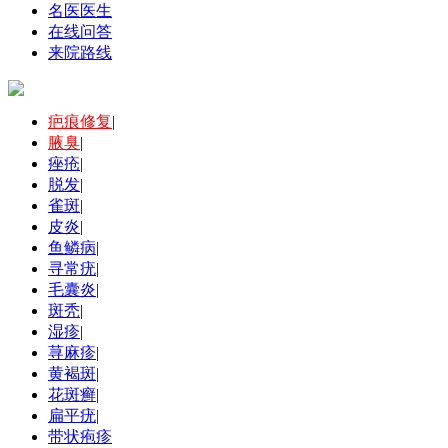
名医医生
在线问答
来院路线
疤痕修复
|
腋臭
|
痤疮
|
脱发
|
雀斑
|
皮炎
|
鱼鳞病
|
寻常疣
|
毛囊炎
|
斑秃
|
湿疹
|
荨麻疹
|
黄褐斑
|
花斑癣
|
扁平疣
|
带状疱疹