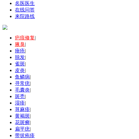
名医医生
在线问答
来院路线
疤痕修复
|
腋臭
|
痤疮
|
脱发
|
雀斑
|
皮炎
|
鱼鳞病
|
寻常疣
|
毛囊炎
|
斑秃
|
湿疹
|
荨麻疹
|
黄褐斑
|
花斑癣
|
扁平疣
|
带状疱疹