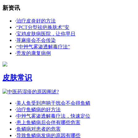
新资讯
·
治疗皮炎好的方法
·
“PCT分型祛疤换肤术”安
·
宝鸡皮肤病医院，让你早日
·
荨麻疹会不会传染
·
“中艸气雾渗透解毒疗法”
·
秃发的康复病例
皮肤常识
·
美人鱼受到声呐干扰会不会得鱼鳞
·
治疗鱼鳞病的好方法
·
中艸气雾渗透解毒疗法，快速定位
·
患上鱼鳞病后会伴有哪些危害
·
鱼鳞病对患者的危害
·
导致鱼鳞病发病的原因有哪些