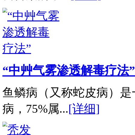
“中艸气雾渗透解毒疗法”
鱼鳞病（又称蛇皮病）是
病，75%属...
[详细]