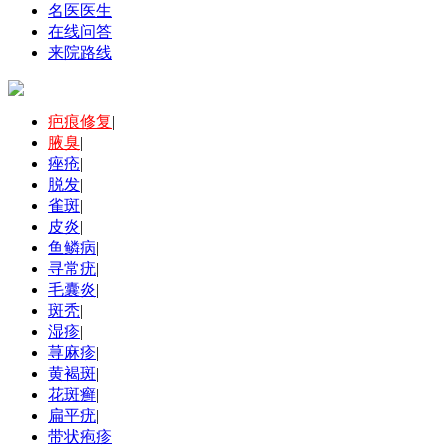
名医医生
在线问答
来院路线
疤痕修复
|
腋臭
|
痤疮
|
脱发
|
雀斑
|
皮炎
|
鱼鳞病
|
寻常疣
|
毛囊炎
|
斑秃
|
湿疹
|
荨麻疹
|
黄褐斑
|
花斑癣
|
扁平疣
|
带状疱疹