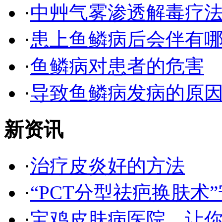
·
中艸气雾渗透解毒疗
·
患上鱼鳞病后会伴有
·
鱼鳞病对患者的危害
·
导致鱼鳞病发病的原
新资讯
·
治疗皮炎好的方法
·
“PCT分型祛疤换肤术”
·
宝鸡皮肤病医院，让