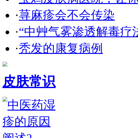
·
荨麻疹会不会传染
·
“中艸气雾渗透解毒疗
·
秃发的康复病例
皮肤常识