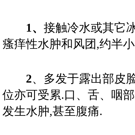
1、
接触冷水或其它冰
瘙痒性水肿和风团,约半小
2
、多发于露出部皮脸
位亦可受累.口、舌、咽
发生水肿,甚至腹痛.