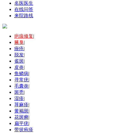
名医医生
在线问答
来院路线
疤痕修复
|
腋臭
|
痤疮
|
脱发
|
雀斑
|
皮炎
|
鱼鳞病
|
寻常疣
|
毛囊炎
|
斑秃
|
湿疹
|
荨麻疹
|
黄褐斑
|
花斑癣
|
扁平疣
|
带状疱疹