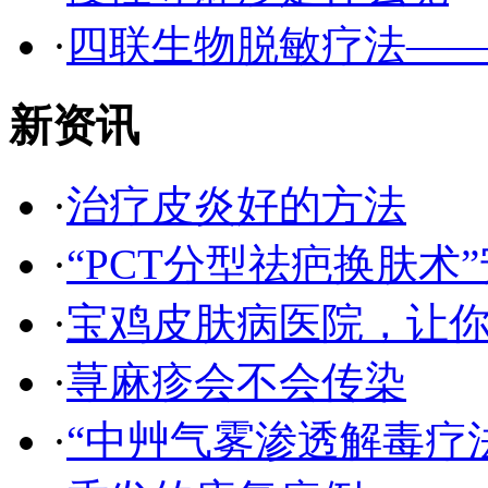
·
四联生物脱敏疗法—
新资讯
·
治疗皮炎好的方法
·
“PCT分型祛疤换肤术”
·
宝鸡皮肤病医院，让
·
荨麻疹会不会传染
·
“中艸气雾渗透解毒疗