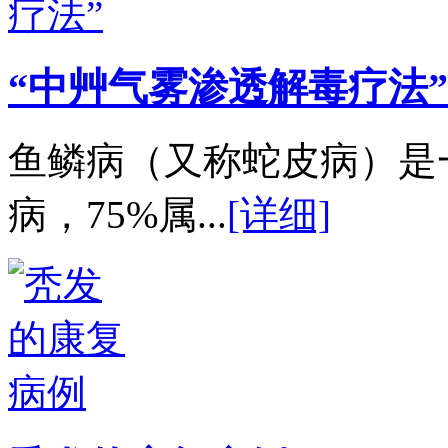
“中艸气雾渗透解毒疗法”
鱼鳞病（又称蛇皮病）是
病，75%属...
[详细]