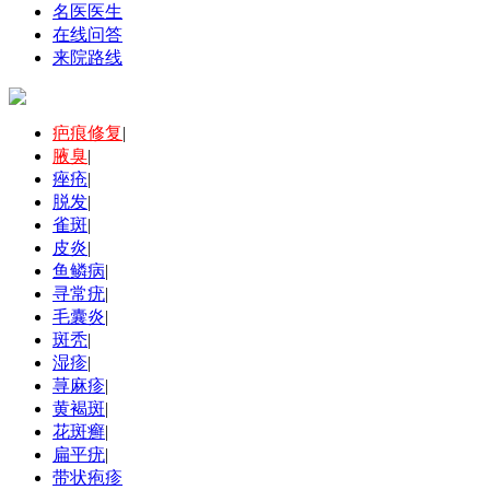
名医医生
在线问答
来院路线
疤痕修复
|
腋臭
|
痤疮
|
脱发
|
雀斑
|
皮炎
|
鱼鳞病
|
寻常疣
|
毛囊炎
|
斑秃
|
湿疹
|
荨麻疹
|
黄褐斑
|
花斑癣
|
扁平疣
|
带状疱疹