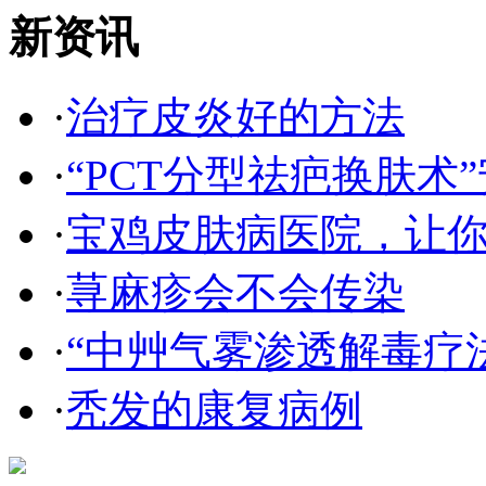
新资讯
·
治疗皮炎好的方法
·
“PCT分型祛疤换肤术”
·
宝鸡皮肤病医院，让
·
荨麻疹会不会传染
·
“中艸气雾渗透解毒疗
·
秃发的康复病例