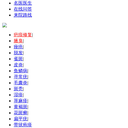
名医医生
在线问答
来院路线
疤痕修复
|
腋臭
|
痤疮
|
脱发
|
雀斑
|
皮炎
|
鱼鳞病
|
寻常疣
|
毛囊炎
|
斑秃
|
湿疹
|
荨麻疹
|
黄褐斑
|
花斑癣
|
扁平疣
|
带状疱疹