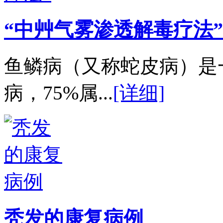
“中艸气雾渗透解毒疗法”
鱼鳞病（又称蛇皮病）是
病，75%属...
[详细]
秃发的康复病例