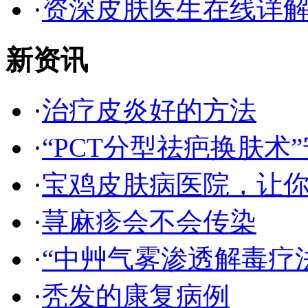
·
资深皮肤医生在线详
新资讯
·
治疗皮炎好的方法
·
“PCT分型祛疤换肤术”
·
宝鸡皮肤病医院，让
·
荨麻疹会不会传染
·
“中艸气雾渗透解毒疗
·
秃发的康复病例