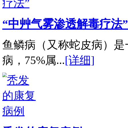
“中艸气雾渗透解毒疗法”
鱼鳞病（又称蛇皮病）是
病，75%属...
[详细]