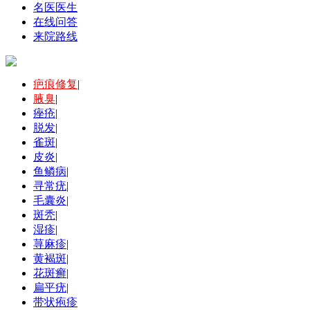
名医医生
在线问答
来院路线
疤痕修复
|
腋臭
|
痤疮
|
脱发
|
雀斑
|
皮炎
|
鱼鳞病
|
寻常疣
|
毛囊炎
|
斑秃
|
湿疹
|
荨麻疹
|
黄褐斑
|
花斑癣
|
扁平疣
|
带状疱疹