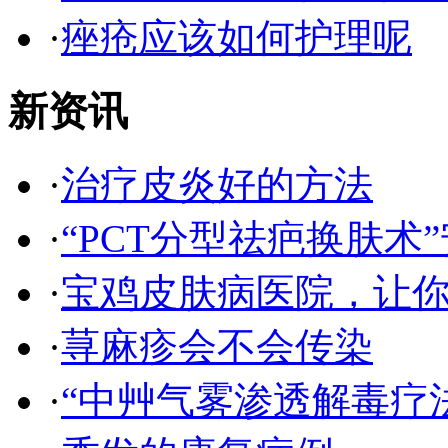
·
痤疮应该如何护理呢
新资讯
·
治疗皮炎好的方法
·
“PCT分型祛疤换肤术”
·
宝鸡皮肤病医院，让
·
荨麻疹会不会传染
·
“中艸气雾渗透解毒疗