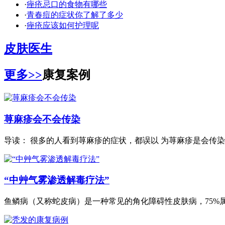
·
痤疮忌口的食物有哪些
·
青春痘的症状你了解了多少
·
痤疮应该如何护理呢
皮肤医生
更多>>
康复案例
荨麻疹会不会传染
导读： 很多的人看到荨麻疹的症状，都误以 为荨麻疹是会传染的
“中艸气雾渗透解毒疗法”
鱼鳞病（又称蛇皮病）是一种常见的角化障碍性皮肤病，75%属.