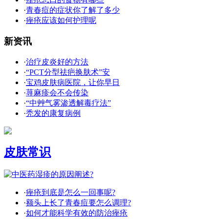
·
青春痘的症状你了解了多少
·
痤疮应该如何护理呢
新资讯
·
治疗皮炎好的方法
·
“PCT分型祛疤换肤术”安
·
宝鸡皮肤病医院，让你早日
·
荨麻疹会不会传染
·
“中艸气雾渗透解毒疗法”
·
秃发的康复病例
皮肤常识
·
痤疮到底是怎么一回事呢?
·
额头上长了青春痘要怎么调理?
·
如何才能科学有效的防治痤疮