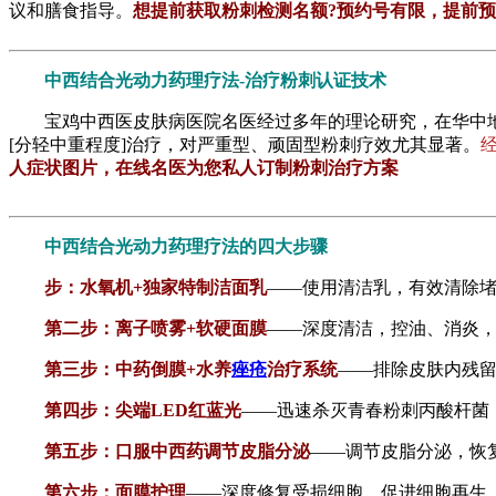
议和膳食指导。
想提前获取粉刺检测名额?预约号有限，提前
中西结合光动力药理疗法-治疗粉刺认证技术
宝鸡中西医皮肤病医院名医经过多年的理论研究，在华中地区提
[分轻中重程度]治疗，对严重型、顽固型粉刺疗效尤其显著。
人症状图片，在线名医为您私人订制粉刺治疗方案
中西结合光动力药理疗法的四大步骤
步：水氧机+独家特制洁面乳
——使用清洁乳，有效清除
第二步：离子喷雾+软硬面膜
——深度清洁，控油、消炎，
第三步：中药倒膜+水养
痤疮
治疗系统
——排除皮肤内残
第四步：尖端LED红蓝光
——迅速杀灭青春粉刺丙酸杆菌
第五步：口服中西药调节皮脂分泌
——调节皮脂分泌，恢
第六步：面膜护理
——深度修复受损细胞，促进细胞再生