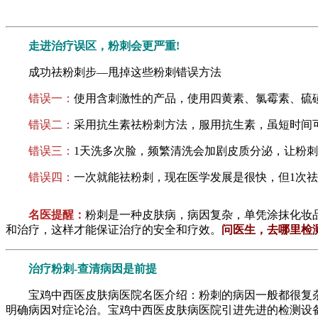
走进治疗误区，粉刺会更严重!
成功祛粉刺步—甩掉这些粉刺错误方法
错误一：
使用含刺激性的产品，使用四黄素、氯霉素、硫
错误二：
采用抗生素祛粉刺方法，服用抗生素，虽短时间
错误三：
1天洗多次脸，频繁清洗会加剧皮质分泌，让粉刺
错误四：
一次就能祛粉刺，现在医学发展是很快，但1次
名医提醒：
粉刺是一种皮肤病，病因复杂，单凭涂抹化妆
和治疗，这样才能保证治疗的安全和疗效。
问医生，去哪里检
治疗粉刺-查清病因是前提
宝鸡中西医皮肤病医院名医介绍：粉刺的病因一般都很复杂
明确病因对症论治。宝鸡中西医皮肤病医院引进先进的检测设