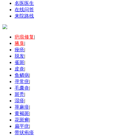
名医医生
在线问答
来院路线
疤痕修复
|
腋臭
|
痤疮
|
脱发
|
雀斑
|
皮炎
|
鱼鳞病
|
寻常疣
|
毛囊炎
|
斑秃
|
湿疹
|
荨麻疹
|
黄褐斑
|
花斑癣
|
扁平疣
|
带状疱疹