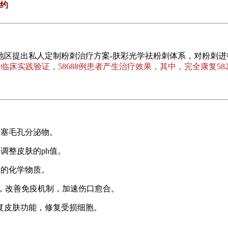
预约
出私人定制粉刺治疗方案-肤彩光学祛粉刺体系，对粉刺进行分龄[
经临床实践验证，58688例患者产生治疗效果，其中，完全康复58
堵塞毛孔分泌物。
调整皮肤的ph值。
留的化学物质。
，改善免疫机制，加速伤口愈合。
复皮肤功能，修复受损细胞。
。