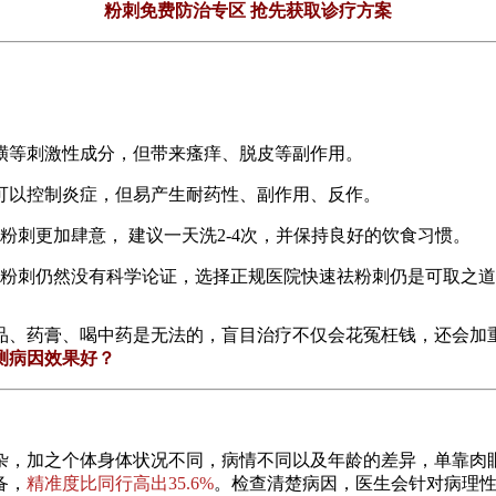
粉刺免费防治专区 抢先获取诊疗方案
磺等刺激性成分，但带来瘙痒、脱皮等副作用。
可以控制炎症，但易产生耐药性、副作用、反作。
粉刺更加肆意， 建议一天洗2-4次，并保持良好的饮食习惯。
祛粉刺仍然没有科学论证，选择正规医院快速祛粉刺仍是可取之
品、药膏、喝中药是无法的，盲目治疗不仅会花冤枉钱，还会加
测病因效果好？
，加之个体身体状况不同，病情不同以及年龄的差异，单靠肉眼
备，
精准度比同行高出35.6%
。检查清楚病因，医生会针对病理