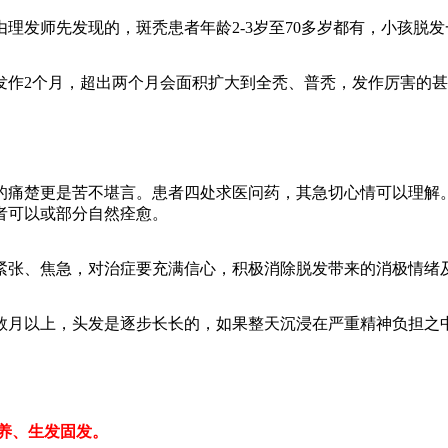
理发师先发现的，斑秃患者年龄2-3岁至70多岁都有，小孩脱
作2个月，超出两个月会面积扩大到全秃、普秃，发作厉害的甚
。
痛楚更是苦不堪言。患者四处求医问药，其急切心情可以理解
者可以或部分自然痊愈。
张、焦急，对治症要充满信心，积极消除脱发带来的消极情绪
月以上，头发是逐步长长的，如果整天沉浸在严重精神负担之
养、生发固发。