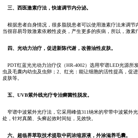
三、西医激素疗法，快速调节内分泌。
根据患者自身情况，很多脂脱患者可以使用激素疗法来调节内
当很容易导致激素依赖性皮炎，产生更多的疾病，所以，激素
四、光动力治疗，促进新陈代谢，改善油性皮肤。
PDT红蓝光光动力治疗仪（HR-4002）选用窄谱LED光
虫及毛囊内幼虫及虫卵；2、红光：能让细胞的活性提高，促
皮肤等。
五、UVB紫外线光疗专治癣菌性脱发。
窄谱中波紫外光疗法，它采用峰值311纳米的窄带中波紫外
处，针对真菌、头癣起效时间短，见效快。
六、超临界萃取技术提取中药浓缩原液，外涂滋养毛囊。