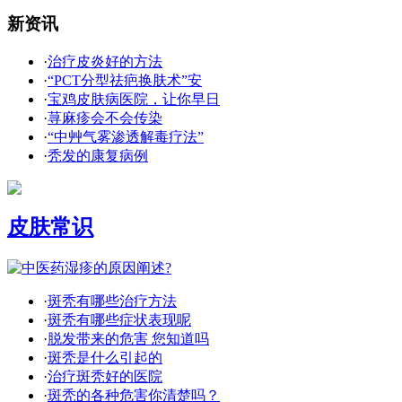
新资讯
·
治疗皮炎好的方法
·
“PCT分型祛疤换肤术”安
·
宝鸡皮肤病医院，让你早日
·
荨麻疹会不会传染
·
“中艸气雾渗透解毒疗法”
·
秃发的康复病例
皮肤常识
·
斑秃有哪些治疗方法
·
斑秃有哪些症状表现呢
·
脱发带来的危害 您知道吗
·
斑秃是什么引起的
·
治疗斑秃好的医院
·
斑秃的各种危害你清楚吗？