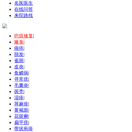
名医医生
在线问答
来院路线
疤痕修复
|
腋臭
|
痤疮
|
脱发
|
雀斑
|
皮炎
|
鱼鳞病
|
寻常疣
|
毛囊炎
|
斑秃
|
湿疹
|
荨麻疹
|
黄褐斑
|
花斑癣
|
扁平疣
|
带状疱疹