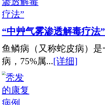
“中艸气雾渗透解毒疗法”
鱼鳞病（又称蛇皮病）是
病，75%属...
[详细]