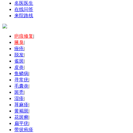
名医医生
在线问答
来院路线
疤痕修复
|
腋臭
|
痤疮
|
脱发
|
雀斑
|
皮炎
|
鱼鳞病
|
寻常疣
|
毛囊炎
|
斑秃
|
湿疹
|
荨麻疹
|
黄褐斑
|
花斑癣
|
扁平疣
|
带状疱疹