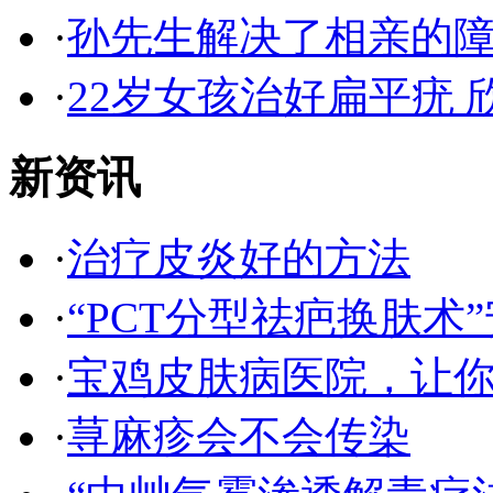
·
孙先生解决了相亲的
·
22岁女孩治好扁平疣 
新资讯
·
治疗皮炎好的方法
·
“PCT分型祛疤换肤术”
·
宝鸡皮肤病医院，让
·
荨麻疹会不会传染